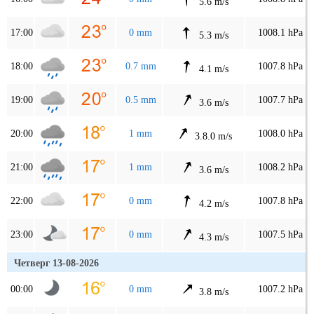
5.6 m/s
17:00
0 mm
1008.1 hPa
5.3 m/s
18:00
0.7 mm
1007.8 hPa
4.1 m/s
19:00
0.5 mm
1007.7 hPa
3.6 m/s
20:00
1 mm
1008.0 hPa
3.8.0 m/s
21:00
1 mm
1008.2 hPa
3.6 m/s
22:00
0 mm
1007.8 hPa
4.2 m/s
23:00
0 mm
1007.5 hPa
4.3 m/s
Четверг 13-08-2026
00:00
0 mm
1007.2 hPa
3.8 m/s