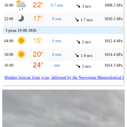
16:00
0.7 mm
1008.2 hPa
3 m/s
22:00
0 mm
1010.5 hPa
1.7 m/s
Среда 19-08-2026
04:00
0 mm
1012.4 hPa
2 m/s
10:00
0 mm
1014.4 hPa
1.9 m/s
16:00
mm
1014.3 hPa
2 m/s
Weather forecast from yr.no, delivered by the Norwegian Meteorological In