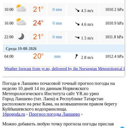
10:00
0 mm
1010.2 hPa
4.5 m/s
16:00
0 mm
1010.9 hPa
4.6 m/s
22:00
0 mm
1011.8 hPa
1.5 m/s
Среда 19-08-2026
04:00
mm
1012.4 hPa
2.8 m/s
Weather forecast from yr.no, delivered by the Norwegian Meteorological In
Погода в Лаишево почасовой точный прогноз погоды на
неделю 10 дней 14 по данным Норвежского
Метеорологического Института сайт YR.no урно
Город Лаишево (тат. Лаеш) в Республике Татарстан
расположен на реке Кама, на возвышенном правом берегу
Куйбышевского водохранилища.
16pogoda.ru
›
Прогноз погоды Лаишево
›
Можно добавить любую точку прогноза погоды прислав