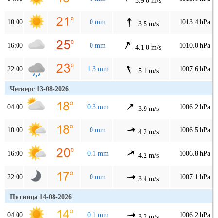
3.9.0 m/s
10:00
0 mm
1013.4 hPa
3.5 m/s
16:00
0 mm
1010.0 hPa
4.1.0 m/s
22:00
1.3 mm
1007.6 hPa
5.1 m/s
Четверг 13-08-2026
04:00
0.3 mm
1006.2 hPa
3.9 m/s
10:00
0 mm
1006.5 hPa
4.2 m/s
16:00
0.1 mm
1006.8 hPa
4.2 m/s
22:00
0 mm
1007.1 hPa
3.4 m/s
Пятница 14-08-2026
04:00
0.1 mm
1006.2 hPa
3.2 m/s