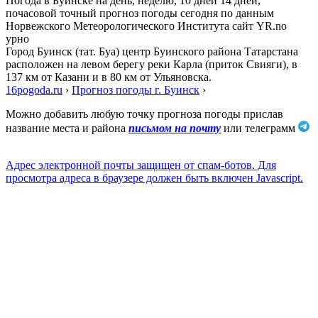
Погода в Буинске на день, неделю, 10 дней 14 дней,
почасовой точный прогноз погоды сегодня по данным
Норвежского Метеорологического Института сайт YR.no
урно
Город Буинск (тат. Буа) центр Буинского района Татарстана
расположен на левом берегу реки Карла (приток Свияги), в
137 км от Казани и в 80 км от Ульяновска.
16pogoda.ru
›
Прогноз погоды г. Буинск
›
Можно добавить любую точку прогноза погоды прислав
название места и района
письмом на почту
или телеграмм
Адрес электронной почты защищен от спам-ботов. Для
просмотра адреса в браузере должен быть включен Javascript.