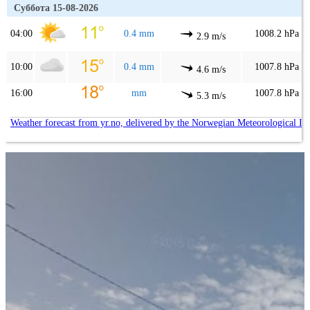
Суббота 15-08-2026
04:00
0.4 mm
1008.2 hPa
2.9 m/s
10:00
0.4 mm
1007.8 hPa
4.6 m/s
16:00
mm
1007.8 hPa
5.3 m/s
Weather forecast from yr.no, delivered by the Norwegian Meteorological In